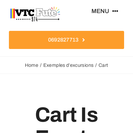
Skip
MENU
to
content
Navette Aéroport Rolland Garros
0692827713
Services VTC
Home
Exemples d’excursions
Cart
Exemples D’excursions
Présentation
Cart Is