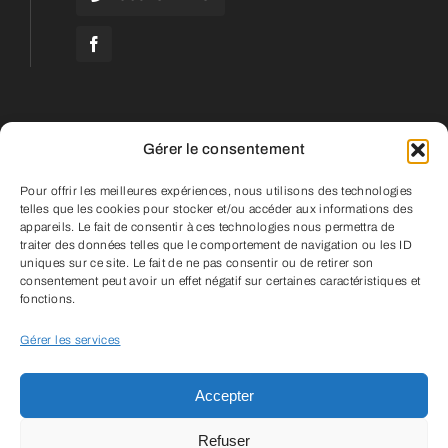
Gérer le consentement
2025 |
VTC Futé 974
| Création et
Pour offrir les meilleures expériences, nous utilisons des technologies
telles que les cookies pour stocker et/ou accéder aux informations des
infogérance par
Reunioweb
appareils. Le fait de consentir à ces technologies nous permettra de
Mentions Légales
–
Cookies
–
Politique
traiter des données telles que le comportement de navigation ou les ID
uniques sur ce site. Le fait de ne pas consentir ou de retirer son
de Confidentialité
–
Conditions Générales
consentement peut avoir un effet négatif sur certaines caractéristiques et
d’Utilisation
fonctions.
Ce site a été financé par l’Union
Gérer les services
Européenne dans le cadre du programme
FEDER-FSE+ Réunion dont l’Autorité de
Accepter
gestion est la Région Réunion. L’Europe
Refuser
s’engage à La Réunion avec le fonds