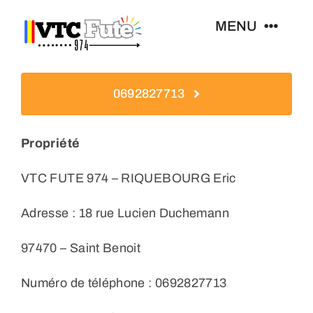
Skip
MENU
to
content
Navette Aéroport Rolland Garros
0692827713
Services VTC
Propriété
Exemples D’excursions
VTC FUTE 974 – RIQUEBOURG Eric
Adresse : 18 rue Lucien Duchemann
Présentation
97470 – Saint Benoit
Numéro de téléphone : 0692827713